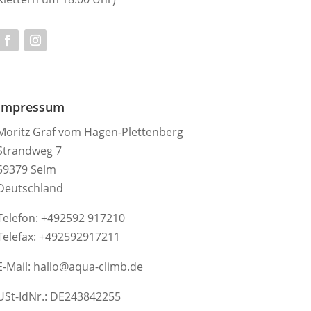
Impressum
Moritz Graf vom Hagen-Plettenberg
Strandweg 7
59379 Selm
Deutschland
Telefon: +492592 917210
Telefax: +492592917211
E-Mail: hallo@aqua-climb.de
USt-IdNr.: DE243842255