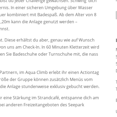
bist du jeder Challenge gewachsen. Schwing‘ dich
ndernis. In einer sicheren Umgebung über Wasser
teuer kombiniert mit Badespaß. Ab dem Alter von 8
,20m kann die Anlage genutzt werden –
nnst.
t. Diese erhältst du aber, genau wie auf Wunsch
on uns am Check-In. In 60 Minuten Kletterzeit wird
ngen Sie Badeschuhe oder Turnschuhe mit, die nass
artnern, im Aqua Climb erlebt ihr einen Actiontag
 Größe der Gruppe können zusätzlich Menüs vom
r die Anlage stundenweise exklusiv gebucht werden.
ir eine Stärkung im Strandcafé, entspanne dich am
bei anderen Freizeitangeboten des Seepark