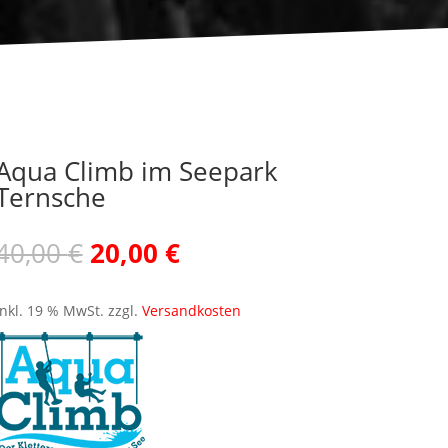
Aqua Climb im Seepark
Ternsche
Ursprünglicher
Aktueller
40,00
€
20,00
€
Preis
Preis
war:
ist:
inkl. 19 % MwSt.
zzgl.
Versandkosten
40,00 €
20,00 €.