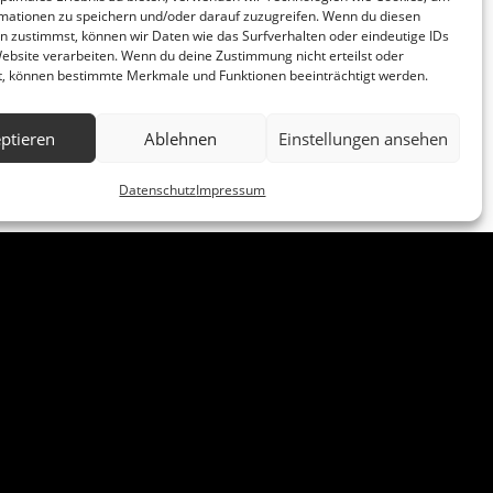
mationen zu speichern und/oder darauf zuzugreifen. Wenn du diesen
n zustimmst, können wir Daten wie das Surfverhalten oder eindeutige IDs
Website verarbeiten. Wenn du deine Zustimmung nicht erteilst oder
t, können bestimmte Merkmale und Funktionen beeinträchtigt werden.
ptieren
Ablehnen
Einstellungen ansehen
Datenschutz
Impressum