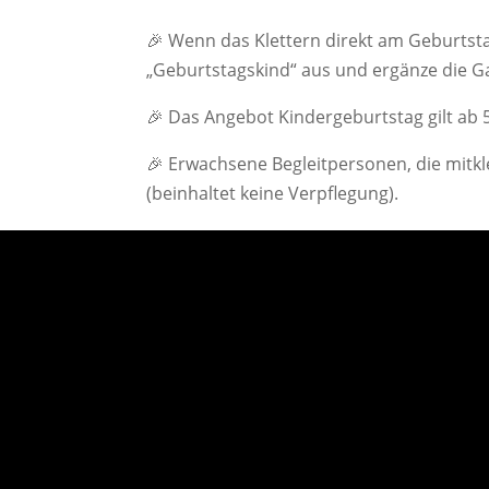
🎉 Wenn das Klettern direkt am Geburtstag
„Geburtstagskind“ aus und ergänze die Ga
🎉 Das Angebot Kindergeburtstag gilt ab 
🎉 Erwachsene Begleitpersonen, die mitkl
(beinhaltet keine Verpflegung).
🎉 Falls das Geburtstagskind nicht direk
möchte oder kann, buche bitte die Gesam
„Geburtstagsgäste“.
Unser Geburtstagsangebot umfasst für je
✅ 1x Portion Pommes mit Sauce ✅ 1x alko
Wir freuen uns darauf, mit euch zu feiern!