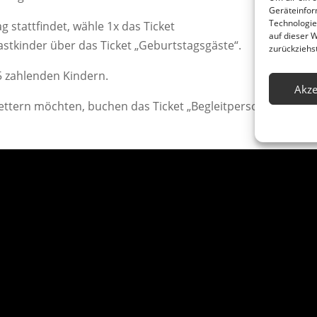
Geräteinfor
Technologie
 stattfindet, wähle 1x das Ticket
auf dieser 
stkinder über das Ticket „Geburtstagsgäste“.
zurückziehs
5 zahlenden Kindern.
Akze
ettern möchten, buchen das Ticket „Begleitperson“
t am Geburtstag mit den Gastkindern klettern
tanzahl der Kinder über das Ticket
des Kind nach dem Klettern:
holfreies Getränk ✅ 1x Wassereis
 🎈