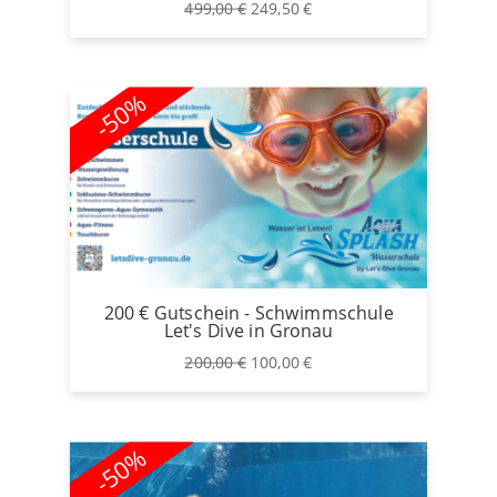
Ursprünglicher
Aktueller
499,00
€
249,50
€
Preis
Preis
war:
ist:
499,00 €
249,50 €.
-50%
200 € Gutschein - Schwimmschule
Let's Dive in Gronau
Ursprünglicher
Aktueller
200,00
€
100,00
€
Preis
Preis
war:
ist:
200,00 €
100,00 €.
-50%