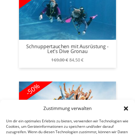
Schnuppertauchen mit Ausrüstung -
Let's Dive Gronau
Ursprünglicher
Aktueller
169,00
€
84,50
€
Preis
Preis
war:
ist:
169,00 €
84,50 €.
-50%
Zustimmung verwalten
Um dir ein optimales Erlebnis zu bieten, verwenden wir Technologien wie
Cookies, um Geräteinformationen zu speichern und/oder darauf
zuzugreifen. Wenn du diesen Technologien zustimmst, können wir Daten