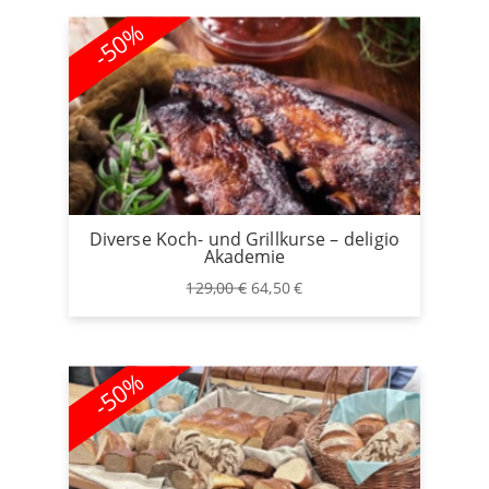
-50%
Diverse Koch- und Grillkurse – deligio
Akademie
Ursprünglicher
Aktueller
129,00
€
64,50
€
Preis
Preis
war:
ist:
129,00 €
64,50 €.
-50%