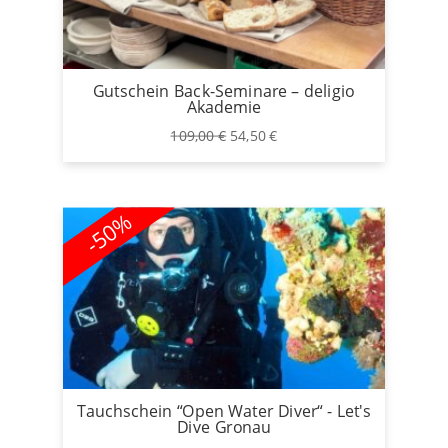
Gutschein Back-Seminare – deligio
Akademie
Ursprünglicher
Aktueller
109,00
€
54,50
€
Preis
Preis
war:
ist:
109,00 €
54,50 €.
-50%
Tauchschein “Open Water Diver“ - Let's
Dive Gronau