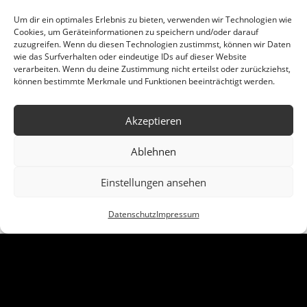
Um dir ein optimales Erlebnis zu bieten, verwenden wir Technologien wie
Cookies, um Geräteinformationen zu speichern und/oder darauf
zuzugreifen. Wenn du diesen Technologien zustimmst, können wir Daten
wie das Surfverhalten oder eindeutige IDs auf dieser Website
verarbeiten. Wenn du deine Zustimmung nicht erteilst oder zurückziehst,
können bestimmte Merkmale und Funktionen beeinträchtigt werden.
teilen
teilen
teilen
Akzeptieren
Ablehnen
Gutschein für den Marktkauf
in Dülmen
Einstellungen ansehen
Ursprünglicher
Aktueller
50,00
€
25,00
€
Datenschutz
Impressum
Preis
Preis
war:
ist:
zzgl.
Versandkosten
50,00 €
25,00 €.
Out of stock